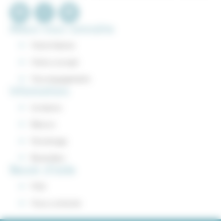
Mieux nous connaitre
Notre histoire
Notre concept
Nos engagements
Informations
Livraisons
Retours
Parrainage
Revendeur
Besoin d'aide
FAQ
Nous contacter