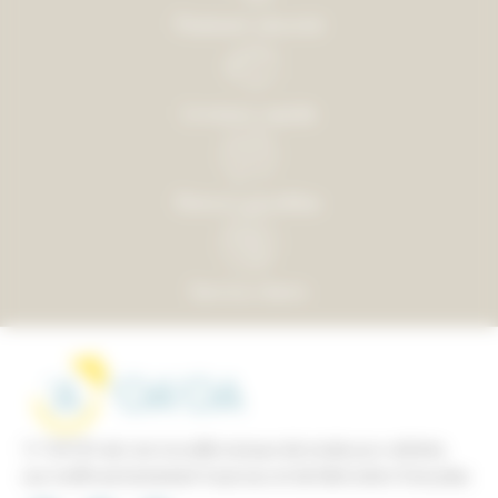
Paiement sécurisé
Livraison rapide
Retours possibles
Service clients
’A ’OA’OA est une nouvelle marque de mode pour enfants,
aux motifs exclusivement tropicaux et
de
fabrication française.