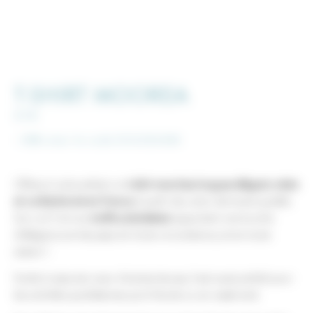
T-SHIRT MOOREA
65
€
- 30% avec le code DOUCEUR30
Offrez à votre enfant un
t-shirt manches longues élégant, mixte
et confectionné en France
à partir de coton de haute qualité.
Son col V et nos
motifs polynésiens
apportent une touche
d’élégance et de peps en toute circonstance, et en toute
saison !
Facile à associer avec d’autres tenues, il est aussi parfait pour
les activités quotidiennes qu’à l’école ou en week-end.