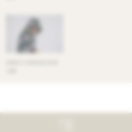
SWEAT A CAPUCHE TAHITI
115
€