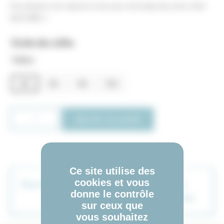
Vos enfants vont adorer la douceur et le style de notre t-shirt
MOOREA !
Guide des tailles
Tailles
4A
6A
8A
10A
Ajouter au panier
Ce site utilise des
cookies et vous
Description
Informations
donne le contrôle
complémentaires
sur ceux que
vous souhaitez