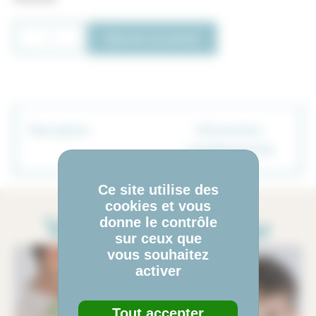
Ajouter au panier
Description
Informations
complémentaires
Ce site utilise des
cookies et vous
Vous allez adorer
donne le contrôle
sur ceux que
vous souhaitez
activer
Tout accepter