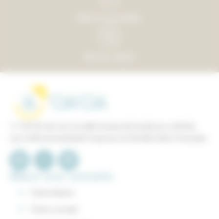
Retours possibles
Service clients
’A ’OA’OA est une nouvelle marque de mode pour enfants,
aux motifs exclusivement tropicaux et
de
fabrication française.
Mieux nous connaitre
Notre histoire
Notre concept