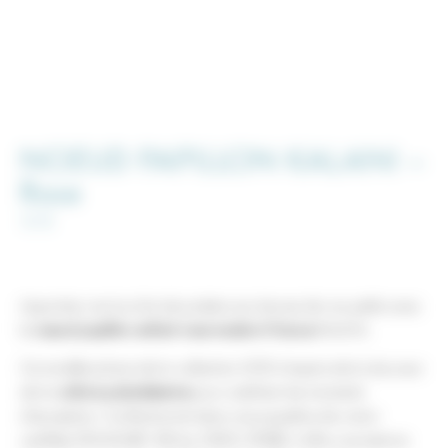
NOEUD PAPILLON KALANI –
Rose
36
€
Apportez une touche de poésie aux tenues de vos petits avec
le
nœud papillon enfant rose made in France
KALANI.
Ce modèle phare de la collection HOE s’inspire de la douceur
de la
culture polynésienne
pour sublimer les moments
d’exception. Confectionné dans une popeline de coton
certifiée STANDARD 100 by OEKO-TEX®, il offre une texture