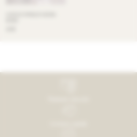
NOEUD PAPILLON BORA
BORA
30
€
Paiement sécurisé
Livraison rapide