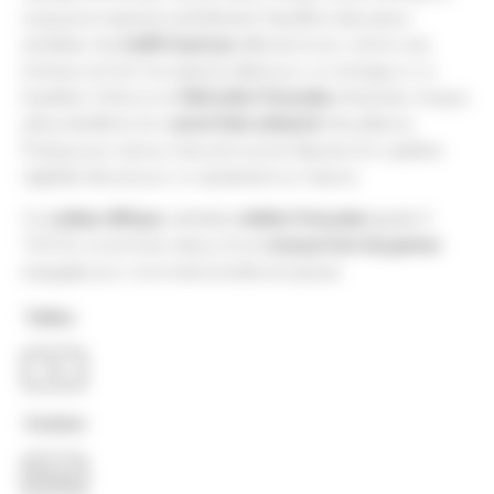
soyeuse et respecte parfaitement l’équilibre des peaux
sensibles. Ses
motifs tropicaux
délicats et son coloris rose
lumineux en font l’accessoire idéal pour un mariage ou un
baptême. Grâce à sa
fabrication française
artisanale, chaque
pièce bénéficie d’un
savoir-faire artisanal
d’excellence.
Pratique par nature, il est pré-noué et dispose d’un système
réglable discret pour un ajustement sur mesure.
Ce
cadeau éthique
, véritable
création française
signée ‘A
‘OA’OA, incarne les valeurs d’une
marque haut de gamme
engagée pour une mode durable et joyeuse.
Tailles
TU
Couleur
Rose